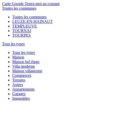
Carte Google
Tenez-moi au courant
Toutes les communes
Toutes les communes
LEUZE-EN-HAINAUT
TEMPLEUVE
TOURNAI
TOURPES
Tous les types
Tous les types
Maison
Maison bel étage
Villa moderne
Maison villageoise
Commerces
Terrains
Autres
Appartements
Garages
Immeubles