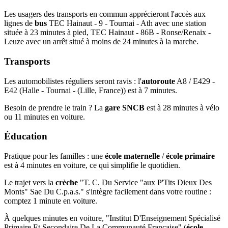
Les usagers des transports en commun apprécieront l'accès aux
lignes de
bus
TEC Hainaut - 9 - Tournai - Ath avec une station
située à 23 minutes à pied, TEC Hainaut - 86B - Ronse/Renaix -
Leuze avec un arrêt situé à moins de 24 minutes à la marche.
Transports
Les automobilistes réguliers seront ravis : l'
autoroute
A8 / E429 -
E42 (Halle - Tournai - (Lille, France)) est à 7 minutes.
Besoin de prendre le train ? La
gare SNCB
est à 28 minutes à vélo
ou 11 minutes en voiture.
Éducation
Pratique pour les familles : une
école maternelle
/
école primaire
est à 4 minutes en voiture, ce qui simplifie le quotidien.
Le trajet vers la
crèche
"T. C. Du Service "aux P'Tits Dieux Des
Monts" Sae Du C.p.a.s." s'intègre facilement dans votre routine :
comptez 1 minute en voiture.
À quelques minutes en voiture, "Institut D'Enseignement Spécialisé
Primaire Et Secondaire De La Communauté Française" (
école